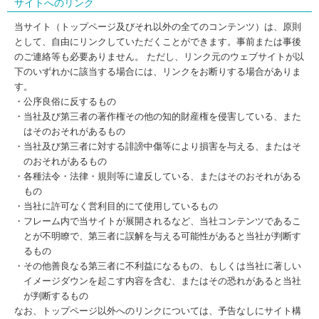
サイトへのリンク
当サイト（トップページ及びそれ以外の全てのコンテンツ）は、原則
として、自由にリンクしていただくことができます。事前または事後
のご連絡等も必要ありません。 ただし、リンク元のウェブサイトが以
下のいずれかに該当する場合には、リンクをお断りする場合がありま
す。
・公序良俗に反するもの
・当社及び第三者の著作権その他の知的財産権を侵害している、また
はそのおそれがあるもの
・当社及び第三者に対する誹謗中傷等により損害を与える、またはそ
のおそれがあるもの
・各種法令・法律・規則等に違反している、またはそのおそれがある
もの
・当社に許可なく営利目的にて使用しているもの
・フレーム内で当サイトが展開されるなど、当社コンテンツであるこ
とが不明瞭で、第三者に誤解を与える可能性があると当社が判断す
るもの
・その他善良なる第三者に不利益になるもの、もしくは当社に著しい
イメージダウンを起こす内容を含む、またはその恐れがあると当社
が判断するもの
なお、トップページ以外へのリンクについては、予告なしにサイト構