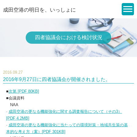
成田空港の明日を、いっしょに
四者協議会における検討状況
2016.09.27
2016年9月27日に四者協議会が開催されました。
■
次第 [PDF 80KB]
■会議資料
NAA
·
成田空港の更なる機能強化に関する調査報告について（その3）
[PDF 4.2MB]
·
成田空港の更なる機能強化に当たっての環境対策・地域共生策の基
本的な考え方（案）[PDF 301KB]