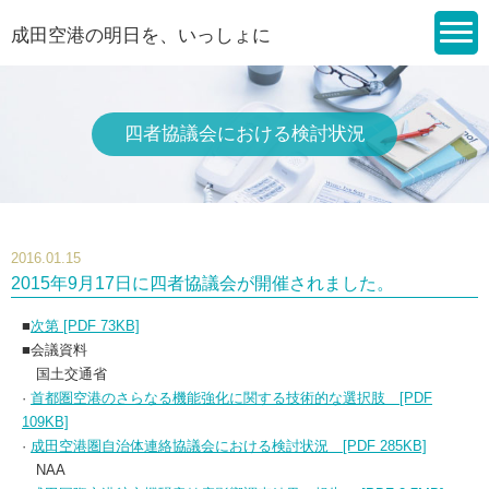
成田空港の明日を、いっしょに
四者協議会における検討状況
2016.01.15
2015年9月17日に四者協議会が開催されました。
■
次第 [PDF 73KB]
■会議資料
国土交通省
·
首都圏空港のさらなる機能強化に関する技術的な選択肢 [PDF
109KB]
·
成田空港圏自治体連絡協議会における検討状況 [PDF 285KB]
NAA